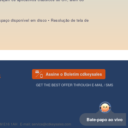
spaço disponível em disco • Resolução de tela de
Assine o Boletim cdkeysales
S
GET THE BEST OFFER THROUGH E-MAIL / SMS
Bate-papo ao vivo
16 1AH E-mail: service@cdkeysales.com