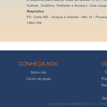
Outlook, OneDrive, Publisher e Access1. Uma compra
Requisitos
PC: Conta MS • Acesso à Internet • Win 10 • Proces
1280×768
CONHEÇA-NOS
C
Sobre nós
T
Centro de ajuda
Pol
Pol
Seg
Company Name: MEDIAMZ CO.,LTD Addres