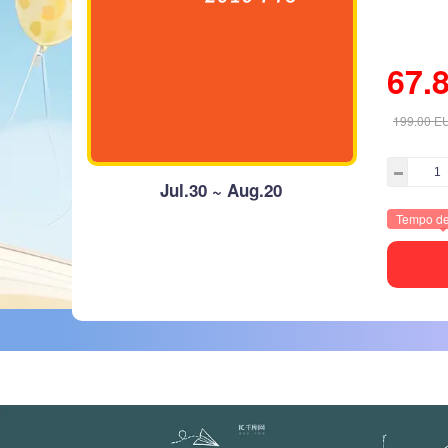
67.
199.00
E
Jul.30 ~ Aug.20
Tempo de