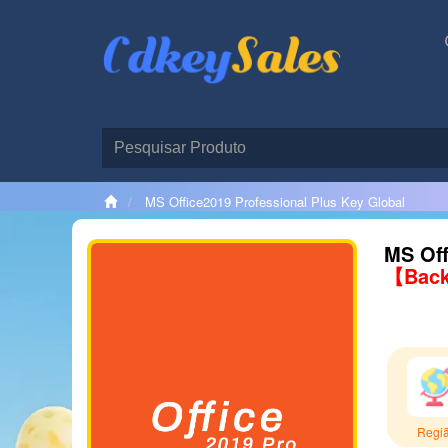
MS Office2019 Professional Plus Key Global
MS Off
【Back
Regi