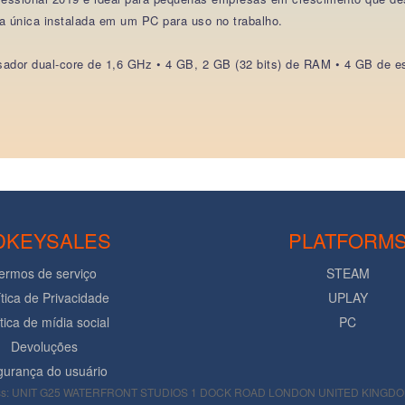
 única instalada em um PC para uso no trabalho.
sador dual-core de 1,6 GHz • 4 GB, 2 GB (32 bits) de RAM • 4 GB de e
DKEYSALES
PLATFORM
ermos de serviço
STEAM
ítica de Privacidade
UPLAY
ítica de mídia social
PC
Devoluções
urança do usuário
s: UNIT G25 WATERFRONT STUDIOS 1 DOCK ROAD LONDON UNITED KINGDOM E