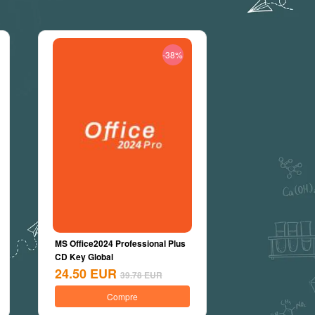
-38%
MS Office2024 Professional Plus
CD Key Global
24.50
EUR
39.78
EUR
Compre