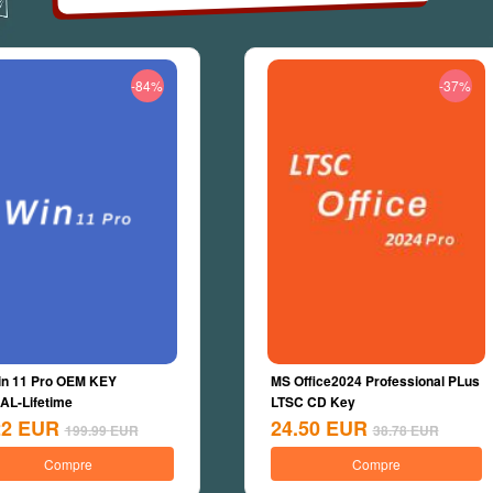
-84%
-37%
n 11 Pro OEM KEY
MS Office2024 Professional PLus
L-Lifetime
LTSC CD Key
22
EUR
24.50
EUR
199.99
EUR
38.78
EUR
Compre
Compre