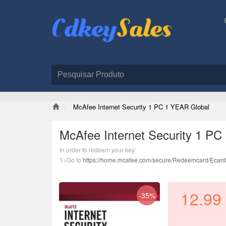
McAfee Internet Security 1 PC 1 YEAR Global
McAfee Internet Security 1 PC
In order to redeem your key:
1>Go to
https://home.mcafee.com/secure/Redeemcard/Ecar
2>Select United States as your country and english as the l
3>Enter the product key.
4>Follow the on-screen instructions to get set up with McAfee
12.99
-35%