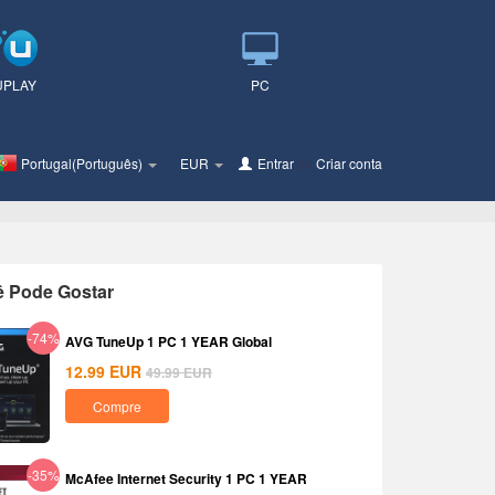
UPLAY
PC
Portugal(Português)
EUR
Entrar
ou
Criar conta
ê Pode Gostar
-74%
AVG TuneUp 1 PC 1 YEAR Global
12.99
EUR
49.99
EUR
Compre
-35%
McAfee Internet Security 1 PC 1 YEAR