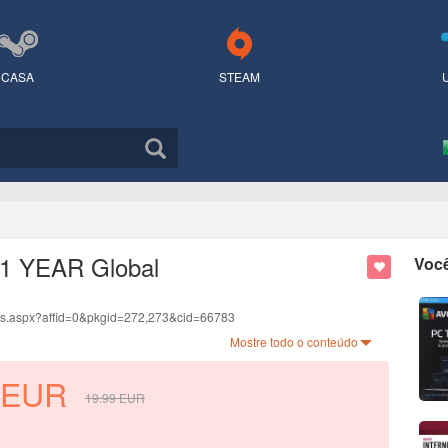
CASA
STEAM
 1 YEAR Global
Voc
ds.aspx?affid=0&pkgid=272,273&cid=66783
anguage.
Mostre todo o conteúdo
.
EUR
19.99
EUR