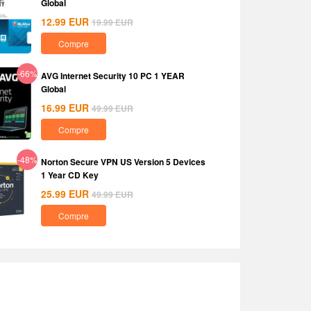
Global
12.99
EUR
19.99
EUR
Compre
-66%
AVG Internet Security 10 PC 1 YEAR
Global
16.99
EUR
49.99
EUR
Compre
-48%
Norton Secure VPN US Version 5 Devices
1 Year CD Key
25.99
EUR
49.99
EUR
Compre