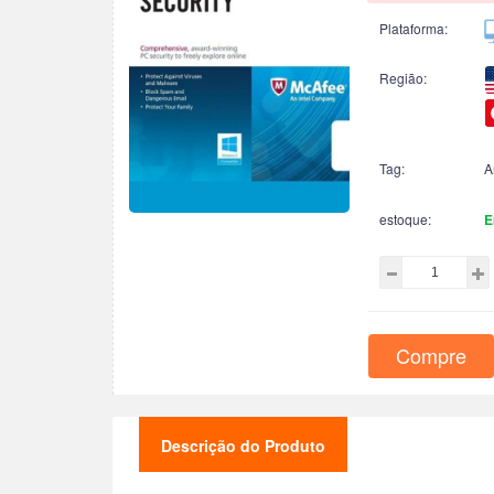
Plataforma:
Região:
Tag:
A
estoque:
E
Compre
Descrição do Produto